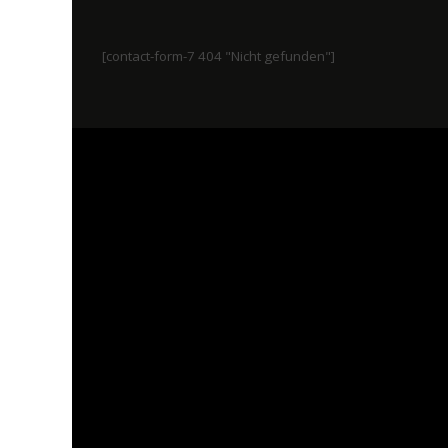
[contact-form-7 404 "Nicht gefunden"]