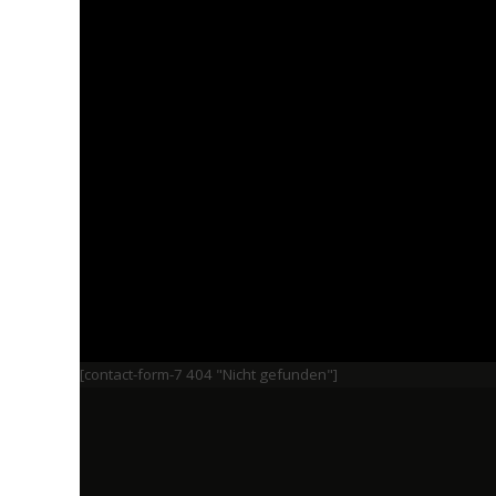
[contact-form-7 404 "Nicht gefunden"]