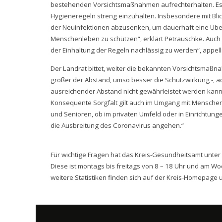
bestehenden Vorsichtsmaßnahmen aufrechterhalten. Es gi
Hygieneregeln streng einzuhalten. Insbesondere mit Blick
der Neuinfektionen abzusenken, um dauerhaft eine Üb
Menschenleben zu schützen“, erklärt Petrauschke. Auch w
der Einhaltung der Regeln nachlässig zu werden“, appell
Der Landrat bittet, weiter die bekannten Vorsichtsmaßn
größer der Abstand, umso besser die Schutzwirkung -, a
ausreichender Abstand nicht gewährleistet werden kann
Konsequente Sorgfalt gilt auch im Umgang mit Menschen
und Senioren, ob im privaten Umfeld oder in Einrichtung
die Ausbreitung des Coronavirus angehen.“
Für wichtige Fragen hat das Kreis-Gesundheitsamt unte
Diese ist montags bis freitags von 8 – 18 Uhr und am W
weitere Statistiken finden sich auf der Kreis-Homepage 