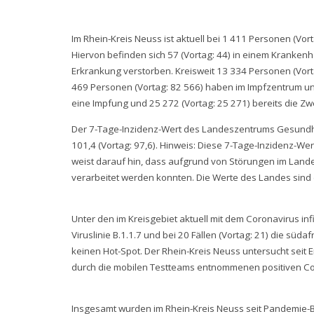
Im Rhein-Kreis Neuss ist aktuell bei 1 411 Personen (Vo
Hiervon befinden sich 57 (Vortag: 44) in einem Kranke
Erkrankung verstorben. Kreisweit 13 334 Personen (Vort
469 Personen (Vortag: 82 566) haben im Impfzentrum un
eine Impfung und 25 272 (Vortag: 25 271) bereits die Z
Der 7-Tage-Inzidenz-Wert des Landeszentrums Gesundhei
101,4 (Vortag: 97,6). Hinweis: Diese 7-Tage-Inzidenz-Wer
weist darauf hin, dass aufgrund von Störungen im Land
verarbeitet werden konnten. Die Werte des Landes sind 
Unter den im Kreisgebiet aktuell mit dem Coronavirus infi
Viruslinie B.1.1.7 und bei 20 Fällen (Vortag: 21) die süda
keinen Hot-Spot. Der Rhein-Kreis Neuss untersucht seit
durch die mobilen Testteams entnommenen positiven Co
Insgesamt wurden im Rhein-Kreis Neuss seit Pandemie-B