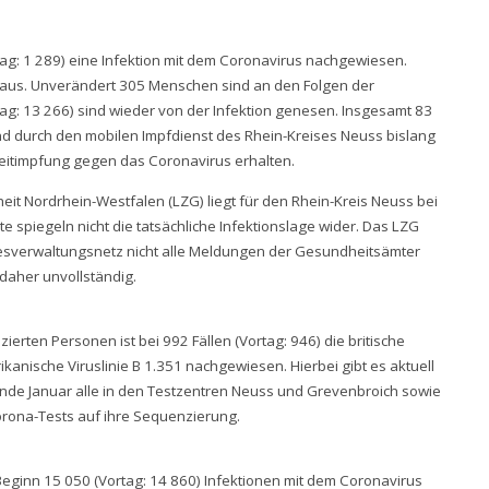
rtag: 1 289) eine Infektion mit dem Coronavirus nachgewiesen.
nhaus. Unverändert 305 Menschen sind an den Folgen der
ag: 13 266) sind wieder von der Infektion genesen. Insgesamt 83
d durch den mobilen Impfdienst des Rhein-Kreises Neuss bislang
weitimpfung gegen das Coronavirus erhalten.
t Nordrhein-Westfalen (LZG) liegt für den Rhein-Kreis Neuss bei
te spiegeln nicht die tatsächliche Infektionslage wider. Das LZG
esverwaltungsnetz nicht alle Meldungen der Gesundheitsämter
daher unvollständig.
zierten Personen ist bei 992 Fällen (Vortag: 946) die britische
frikanische Viruslinie B 1.351 nachgewiesen. Hierbei gibt es aktuell
 Ende Januar alle in den Testzentren Neuss und Grevenbroich sowie
rona-Tests auf ihre Sequenzierung.
eginn 15 050 (Vortag: 14 860) Infektionen mit dem Coronavirus