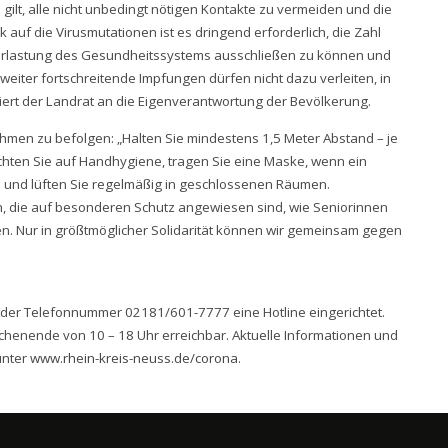
lt, alle nicht unbedingt nötigen Kontakte zu vermeiden und die
 auf die Virusmutationen ist es dringend erforderlich, die Zahl
erlastung des Gesundheitssystems ausschließen zu können und
eiter fortschreitende Impfungen dürfen nicht dazu verleiten, in
iert der Landrat an die Eigenverantwortung der Bevölkerung.
ahmen zu befolgen: „Halten Sie mindestens 1,5 Meter Abstand – je
chten Sie auf Handhygiene, tragen Sie eine Maske, wenn ein
 und lüften Sie regelmäßig in geschlossenen Räumen.
, die auf besonderen Schutz angewiesen sind, wie Seniorinnen
en. Nur in größtmöglicher Solidarität können wir gemeinsam gegen
r der Telefonnummer 02181/601-7777 eine Hotline eingerichtet.
ochenende von 10 – 18 Uhr erreichbar. Aktuelle Informationen und
unter
www.rhein-kreis-neuss.de/corona
.