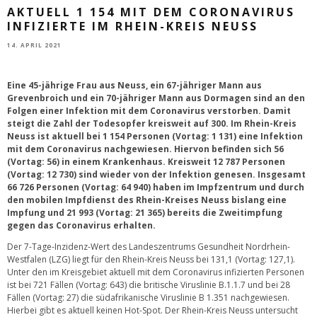
AKTUELL 1 154 MIT DEM CORONAVIRUS
INFIZIERTE IM RHEIN-KREIS NEUSS
14. APRIL 2021
Eine 45-jährige Frau aus Neuss, ein 67-jähriger Mann aus
Grevenbroich und ein 70-jähriger Mann aus Dormagen sind an den
Folgen einer Infektion mit dem Coronavirus verstorben. Damit
steigt die Zahl der Todesopfer kreisweit auf 300. Im Rhein-Kreis
Neuss ist aktuell bei 1 154 Personen (Vortag: 1 131) eine Infektion
mit dem Coronavirus nachgewiesen. Hiervon befinden sich 56
(Vortag: 56) in einem Krankenhaus. Kreisweit 12 787 Personen
(Vortag: 12 730) sind wieder von der Infektion genesen. Insgesamt
66 726 Personen (Vortag: 64 940) haben im Impfzentrum und durch
den mobilen Impfdienst des Rhein-Kreises Neuss bislang eine
Impfung und 21 993 (Vortag: 21 365) bereits die Zweitimpfung
gegen das Coronavirus erhalten.
Der 7-Tage-Inzidenz-Wert des Landeszentrums Gesundheit Nordrhein-
Westfalen (LZG) liegt für den Rhein-Kreis Neuss bei 131,1 (Vortag: 127,1).
Unter den im Kreisgebiet aktuell mit dem Coronavirus infizierten Personen
ist bei 721 Fällen (Vortag: 643) die britische Viruslinie B.1.1.7 und bei 28
Fällen (Vortag: 27) die südafrikanische Viruslinie B 1.351 nachgewiesen.
Hierbei gibt es aktuell keinen Hot-Spot. Der Rhein-Kreis Neuss untersucht