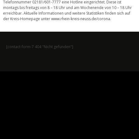
Telefonnummer 02181/601-7777 eine Hotline eingerichtet. Diese ist
montags bis freitags von 8 – 18 Uhr und am Wochenende von 10 – 18 Uhr
erreichbar. Aktuelle Informationen und weitere Statistiken finden sich auf
der Kreis-Homepage unter
www.rhein-kreis-neuss.de/corona
.
[contact-form-7 404 "Nicht gefunden"]