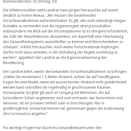
Rommerskirchen: 32 (Vortag: 32)
Die Infektionszahlen sieht Landrat Hans-Jürgen Petrauschke auf einem
deutlich zu hohen Niveau. „Wir müssen die bestehenden
Vorsichtsmaßnahmen aufrechterhalten. Es gilt, alle nicht unbedingt nötigen
Kontakte zu vermeiden und die Hygieneregeln streng einzuhalten.
Insbesondere mit Blick auf die Virusmutationen ist es dringend erforderlich,
die Zahl der Neuinfektionen abzusenken, um dauerhaft eine Überlastung
des Gesundheitssystems ausschließen zu können und Menschenleben zu
schützen“, erklärt Petrauschke. Auch weiter fortschreitende Impfungen
dürfen nicht dazu verleiten, in der Einhaltung der Regeln nachlässig zu
werden“, appelliert der Landrat an die Eigenverantwortung der
Bevölkerung.
Der Landrat bittet, weiter die bekannten Vorsichtsmaßnahmen zu befolgen:
„Halten Sie mindestens 1,5 Meter Abstand, achten Sie auf Handhygiene,
tragen Sie eine Maske, wenn ein ausreichender Abstand nicht gewährleistet
werden kann und lüften Sie regelmäßig in geschlossenen Räumen.
Konsequente Sorgfalt gilt auch im Umgang mit Menschen, die auf
besonderen Schutz angewiesen sind und vertrauen, wie Seniorinnen und
Senioren, ob im privaten Umfeld oder in Einrichtungen. Nur in
größtmöglicher Solidarität können wir gemeinsam gegen die Ausbreitung
des Coronavirus angehen.“
Für wichtige Fragen hat das Kreis-Gesundheitsamt unter der