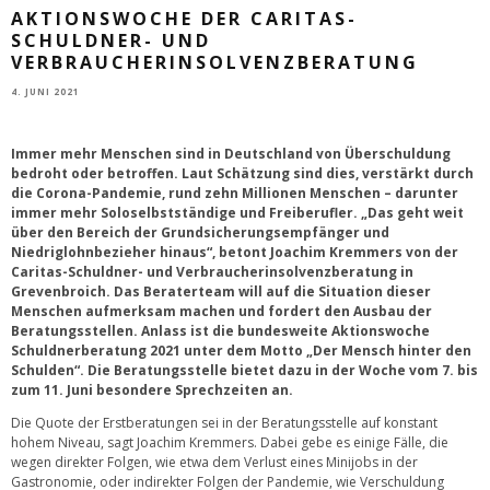
AKTIONSWOCHE DER CARITAS-
SCHULDNER- UND
VERBRAUCHERINSOLVENZBERATUNG
4. JUNI 2021
Immer mehr Menschen sind in Deutschland von Überschuldung
bedroht oder betroffen. Laut Schätzung sind dies, verstärkt durch
die Corona-Pandemie, rund zehn Millionen Menschen – darunter
immer mehr Soloselbstständige und Freiberufler. „Das geht weit
über den Bereich der Grundsicherungsempfänger und
Niedriglohnbezieher hinaus“, betont Joachim Kremmers von der
Caritas-Schuldner- und Verbraucherinsolvenzberatung in
Grevenbroich. Das Beraterteam will auf die Situation dieser
Menschen aufmerksam machen und fordert den Ausbau der
Beratungsstellen. Anlass ist die bundesweite Aktionswoche
Schuldnerberatung 2021 unter dem Motto „Der Mensch hinter den
Schulden“. Die Beratungsstelle bietet dazu in der Woche vom 7. bis
zum 11. Juni besondere Sprechzeiten an.
Die Quote der Erstberatungen sei in der Beratungsstelle auf konstant
hohem Niveau, sagt Joachim Kremmers. Dabei gebe es einige Fälle, die
wegen direkter Folgen, wie etwa dem Verlust eines Minijobs in der
Gastronomie, oder indirekter Folgen der Pandemie, wie Verschuldung