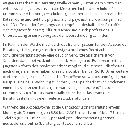
wegen Kurzarbeit, zur Beratungsstelle kämen. „Getreu dem Motto der
Aktionswoche geht es uns um die Menschen hinter den Schulden“, so
Kremmers und betont: „Verschuldung ist immer auch eine menschliche
Katastrophe und zieht oft physische und psychische Erkrankungen nach
sich.“ Das Team der Beratungsstelle empfiehlt deshalb allen Betroffenen,
sich möglichst frühzeitig Hilfe zu suchen und durch professionelle
Unterstützung einen Ausweg aus der Überschuldung zu finden.
Im Rahmen der Woche macht sich das Beratungsteam für den Ausbau der
Beratungsstellen, ein gesetzlich festgeschriebenes Recht auf
Schuldnerberatung sowie eine deutlich verkürzte Speicherfrist von
Schuldnerdaten bei Auskunfteien stark. Hintergrund: Es ist zwar seit der
jüngsten Reform des Insolvenzrechtes möglich, die Restschuldbefreiung
nach drei Jahren zu erhalten, diese bleibt aber bei der SCHUFA für weitere
drei Jahre eingetragen. So ist es für Betroffene schwer bis unmöglich, zum
Beispiel eine neue Wohnung zu finden. „Eine Speicherfrist von höchstens
einem, besser einem halben Jahr wäre völlig ausreichend“, betont
Kremmers. Auch für das zweite Halbjahr rechnet das Team der
Beratungsstelle mit vielen weiteren Erstberatungen.
Während der Aktionswoche ist die Caritas-Schuldnerberatung jeweils
Montag bis Donnerstag von 8.30 bis 12.30 Uhr und von 14 bis 17 Uhr per
Telefon (02181 – 81 99 250), per Mail (
schuldnerberatung@caritas-
neuss.de
) und online (beratung-caritas.de) erreichbar.