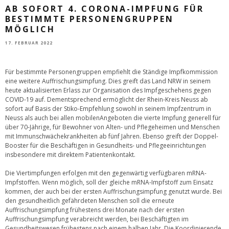
AB SOFORT 4. CORONA-IMPFUNG FÜR
BESTIMMTE PERSONENGRUPPEN
MÖGLICH
17. FEBRUAR 2022
Für bestimmte Personengruppen empfiehlt die Ständige Impfkommission
eine weitere Auffrischungsimpfung. Dies greift das Land NRW in seinem
heute aktualisierten Erlass zur Organisation des Impfgeschehens gegen
COVID-19 auf. Dementsprechend ermöglicht der Rhein-Kreis Neuss ab
sofort auf Basis der Stiko-Empfehlung sowohl in seinem Impfzentrum in
Neuss als auch bei allen mobilenAngeboten die vierte Impfung generell für
über 70-Jährige, für Bewohner von Alten- und Pflegeheimen und Menschen
mit Immunschwächekrankheiten ab fünf Jahren. Ebenso greift der Doppel-
Booster für die Beschäftigen in Gesundheits- und Pflegeeinrichtungen
insbesondere mit direktem Patientenkontakt.
Die Viertimpfungen erfolgen mit den gegenwärtig verfügbaren mRNA-
Impfstoffen. Wenn möglich, soll der gleiche mRNA-Impfstoff zum Einsatz
kommen, der auch bei der ersten Auffrischungsimpfung genutzt wurde. Bei
den gesundheitlich gefährdeten Menschen soll die erneute
Auffrischungsimpfung frühestens drei Monate nach der ersten
Auffrischungsimpfung verabreicht werden, bei Beschäftigten im
Gesundheitswesen frühestens nach einem halben Jahr. Die Koordinierende