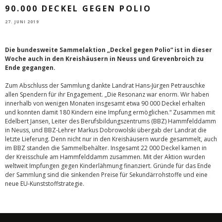
90.000 DECKEL GEGEN POLIO
27. JUNI 2019
Die bundesweite Sammelaktion „Deckel gegen Polio“ ist in dieser
Woche auch in den Kreishäusern in Neuss und Grevenbroich zu
Ende gegangen.
Zum Abschluss der Sammlung dankte Landrat Hans-Jürgen Petrauschke
allen Spendern für ihr Engagement. „Die Resonanz war enorm. Wir haben
innerhalb von wenigen Monaten insgesamt etwa 90 000 Deckel erhalten
und konnten damit 180 Kindern eine Impfung ermöglichen.“ Zusammen mit
Edelbert Jansen, Leiter des Berufsbildungszentrums (BBZ) Hammfelddamm
in Neuss, und BBZ-Lehrer Markus Dobrowolski übergab der Landrat die
letzte Lieferung. Denn nicht nur in den Kreishäusern wurde gesammelt, auch
im BBZ standen die Sammelbehälter. Insgesamt 22 000 Deckel kamen in
der Kreisschule am Hammfelddamm zusammen. Mit der Aktion wurden
weltweit Impfungen gegen Kinderlähmung finanziert. Gründe für das Ende
der Sammlung sind die sinkenden Preise für Sekundärrohstoffe und eine
neue EU-Kunststoffstrategie.