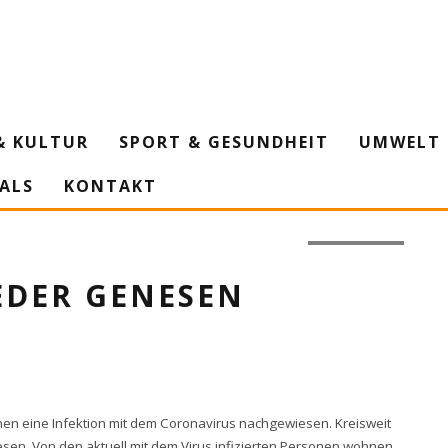
& KULTUR
SPORT & GESUNDHEIT
UMWELT 
IALS
KONTAKT
Foto: Pixabay
EDER GENESEN
onen eine Infektion mit dem Coronavirus nachgewiesen. Kreisweit
esen. Von den aktuell mit dem Virus infizierten Personen wohnen