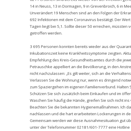
14 in Neuss, 13 in Dormagen, 9 in Grevenbroich, 6 in Mee
Unverändert 19 Menschen sind an den Folgen der Erkra
692 Infektionen mit dem Coronavirus bestätigt. Der Wert
Tagen liegt bei 5,1. Sollte dieser 50 erreichen, müss
getroffen werden.
3 695 Personen konnten bereits wieder aus der Quarant
Inkubationszeit keine Krankheitssymptome zeigten. Aktu
Empfehlung des Kreis-Gesundheitsamtes durch die jewei
Petrauschke appelliert an die Bevölkerung, in den Ans
nicht nachzulassen: „Es gilt weiter, sich an die Verhalt
Verlassen Sie die Wohnung nur, wenn es dringend notwen
zum Spaziergehen im eigenen Familienverbund. Halten 
Schützen Sie sich zusätzlich beim Einkaufen und im öff
Waschen Sie häufig die Hände, greifen Sie sich nicht i
Beachten Sie die bekannten Hygienemaßnahmen. Ich danke
nachlassen und die hart erarbeiteten Lockerungen in d
Gemeinsam werden wir diese Ausnahmesituation gut übe
unter der Telefonnummer 02181/601-7777 eine Hotline ei