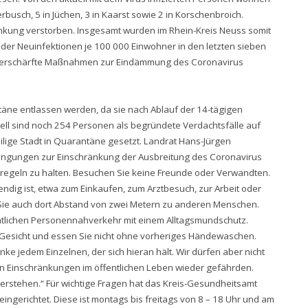
rbusch, 5 in Jüchen, 3 in Kaarst sowie 2 in Korschenbroich.
nkung verstorben. Insgesamt wurden im Rhein-Kreis Neuss somit
 der Neuinfektionen je 100 000 Einwohner in den letzten sieben
ten verschärfte Maßnahmen zur Eindämmung des Coronavirus
äne entlassen werden, da sie nach Ablauf der 14-tägigen
ell sind noch 254 Personen als begründete Verdachtsfälle auf
lige Stadt in Quarantäne gesetzt. Landrat Hans-Jürgen
trengungen zur Einschränkung der Ausbreitung des Coronavirus
ensregeln zu halten. Besuchen Sie keine Freunde oder Verwandten.
dig ist, etwa zum Einkaufen, zum Arztbesuch, zur Arbeit oder
Sie auch dort Abstand von zwei Metern zu anderen Menschen.
entlichen Personennahverkehr mit einem Alltagsmundschutz.
ns Gesicht und essen Sie nicht ohne vorheriges Händewaschen.
 jedem Einzelnen, der sich hieran hält. Wir dürfen aber nicht
en Einschränkungen im öffentlichen Leben wieder gefährden.
rstehen.“ Für wichtige Fragen hat das Kreis-Gesundheitsamt
ngerichtet. Diese ist montags bis freitags von 8 – 18 Uhr und am