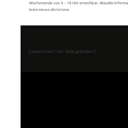
Wochenende von 9 – 18 Uhr erreichbar. Aktuelle Inform
kreis-neuss.de/corona
.
[contact-form-7 404 "Nicht gefunden"]