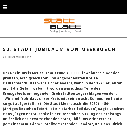
Landrat Hans-Jürgen Petrauschke (r.) und der Stellvertretende Landrat Dr.
Hans-Ulrich Klose (Archivfoto)
50. STADT-JUBILÄUM VON MEERBUSCH
27. DEZEMBER 2019
Der Rhein-Kreis Neuss ist mit rund 460.000 Einwohnern einer der
größten, erfolgreichsten und angesehensten Kreise
Deutschlands. Das wäre sicher anders, wenn in den 1970-er Jahren
nicht die Gefahr gebannt worden wäre, dass Teile des
Kreisgebiets umliegenden Großstädten zugeschlagen werden.
„Wir sind froh, dass unser Kreis mit seinen acht Kommunen heute
so gut aufgestellt ist. Die Stadt Meerbusch, die 2020 ihr 50-
jähriges Bestehen feiert, ist ein starker Teil davon“, sagte Landrat
Hans-Jürgen Petrauschke in der Dezember-Sitzung des Kreistags.
Anlässlich des bevorstehenden Stadtjubiläums erinnerte er
gemeinsam mit dem 1. Stellvertretenden Landrat, Dr. Hans-Ulrich