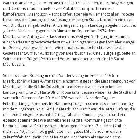
waren orangene „Ja zu Meerbusch“-Plaketten zu sehen. Bei Kundgebungen
und Demonstrationen hieß es auf Plakaten und Spruchbändern
kämpferisch: „Meerbusch – acht Dörfer, aber ein Wille!“ Trotz aller Proteste
beschloss der Landtag die Auflösung der jungen Stadt. Nachdem ein dazu
von Dr. Klose eingebrachter Änderungsantrag im Landtag abgelehnt wurde,
gab das Verfassungsgericht in Münster im September 1974 dem
Meerbuscher Antrag auf Erlass einer einstweiligen Verfügung im Rahmen
einer Verfassungsbeschwerde statt – allerdings nur wegen formaler Mängel
im Gesetzgebungsverfahren. Wie damals schon befürchtet wurde der
Gesetzesentwurf zur Auflösung von Meerbusch 1976 neu aufgelegt. Seite an
Seite streiten Bürger, Politik und Verwaltung aber weiter für die Sache
Meerbuschs.
So hat sich der Kreistag in einer Sondersitzung im Februar 1976 im
Meerbuscher Matare-Gymnasium einstimmig gegen die Eingemeindung von
Meerbusch in die Städte Düsseldorf und Krefeld ausgesprochen. Im
Landtag kämpfte Dr. Hans-Ulrich Klose unterdessen weiter für die Stadt und
sammelte Stimmen. Am 20. Mai 1976 war schließlich der Tag der
Entscheidung gekommen. Im Hammelsprung entscheidet sich der Landtag
mit dem Ergebnis „94 zu 92“ für Meerbusch.Damit war die letzte Gefahr, die
die neue Kreisgemeinschaft hätte gefährden können, gebannt und ein
ebenso spannendes wie aufreibendes Kapitel Kommunalgeschichte
beendet. Landrat Petrauschke: „Unser gemeinsames Ziel aber ist über
mehr als 40 Jahre hinweg geblieben: ein gutes Miteinander in einem
zukunftsfähigen Rhein-Kreis Neuss mit Meerbusch als eine von acht