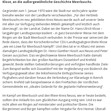
Klose, an die außergewöhnliche Geschichte Meerbuschs.
Gegründet zum 1. Januar 1970 wäre die Stadt nur sechs Jahre später
beinahe wieder von der Landkarte verschwunden. „Für den Verbleib
Meerbuschs im neu gebildeten Kreis Neuss wurde auch auf unserer Seite
mit allen zur Verfügung stehenden Mitteln gekämpft und letztlich auch
überzeugt“, so der Landrat. Dabei sei der Name Dr. Hans-Ulrich Klose –
langjähriger Landtagsvizepräsident – in ganz besonderer Weise mit dem
Ringen um die Stadt Meerbusch verbunden. In der Presse war seinerzeit die
Rede davon, dass der Korschenbroicher CDU-Landtagsabgeordnete Klose
„wie ein Löwe für Meerbusch kämpft“. Und dies tat er in Allianz mit seinen
damaligen Landtagskollegen Dr. Heinz-Günther Hüsch aus Neuss und Peter
Giesen aus Jüchen. Das vergleichsweise kleine Meerbusch hatte damals
Begehrlichkeiten bei den großen Nachbarn Düsseldorf und Krefeld
geweckt. Beide stellten Gebietsforderungen und verfolgten handfeste Ziele:
Zum Beispiel wollte sich Düsseldorf mit der Angliederung von Büderich die
Verfügungsgewalt über die linksrheinische Einflugschneise seines
Flughafens und darüber hinaus die Verbindung zur Kläranlage in Ilverich
sichern. Krefeld sah beispielsweise in den Freiflächen der nördlichen
Gemeindeteile ein „ideales Gelände für die geplante Hafenerweiterung“.
Im Kampf um Meerbusch und den Rhein-Kreis Neuss, wie er heute besteht,
sollten drei Anläufe bis zum glücklichen Ausgang nötig sein. Und es war
nicht allein ein Ringen auf ministerialer und politischer Ebene. Die
Bürgerinnen und Bürger kämpften voller Hingabe für ihre Heimat. Überall