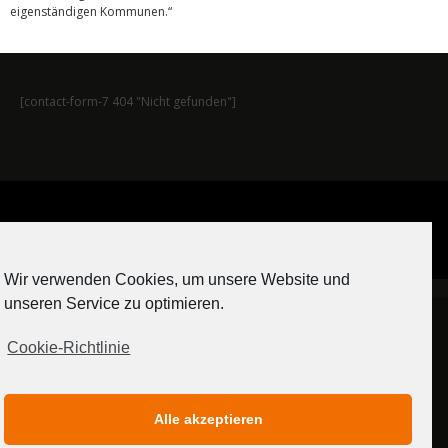
eigenständigen Kommunen.“
[contact-form-7 404 "Nicht gefunden"]
Auf Instagram folgen
Wir verwenden Cookies, um unsere Website und
[contact-form-7 404 "Nicht gefunden"]
unseren Service zu optimieren.
Cookie-Richtlinie
IMPRESSUM
DATENSCHUTZERKLÄRUNG
Alle akzeptieren
MEDIADATEN