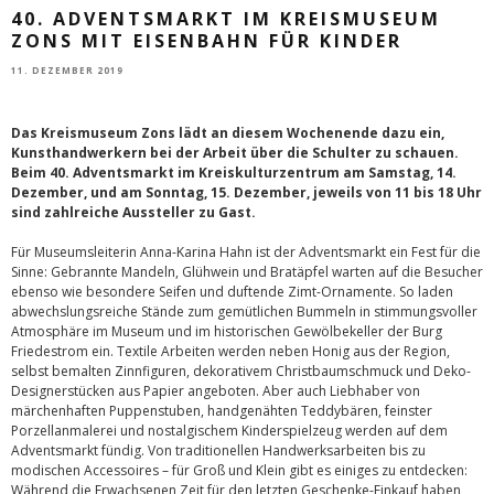
40. ADVENTSMARKT IM KREISMUSEUM
ZONS MIT EISENBAHN FÜR KINDER
11. DEZEMBER 2019
Das Kreismuseum Zons lädt an diesem Wochenende dazu ein,
Kunsthandwerkern bei der Arbeit über die Schulter zu schauen.
Beim 40. Adventsmarkt im Kreiskulturzentrum am Samstag, 14.
Dezember, und am Sonntag, 15. Dezember, jeweils von 11 bis 18 Uhr
sind zahlreiche Aussteller zu Gast.
Für Museumsleiterin Anna-Karina Hahn ist der Adventsmarkt ein Fest für die
Sinne: Gebrannte Mandeln, Glühwein und Bratäpfel warten auf die Besucher
ebenso wie besondere Seifen und duftende Zimt-Ornamente. So laden
abwechslungsreiche Stände zum gemütlichen Bummeln in stimmungsvoller
Atmosphäre im Museum und im historischen Gewölbekeller der Burg
Friedestrom ein. Textile Arbeiten werden neben Honig aus der Region,
selbst bemalten Zinnfiguren, dekorativem Christbaumschmuck und Deko-
Designerstücken aus Papier angeboten. Aber auch Liebhaber von
märchenhaften Puppenstuben, handgenähten Teddybären, feinster
Porzellanmalerei und nostalgischem Kinderspielzeug werden auf dem
Adventsmarkt fündig. Von traditionellen Handwerksarbeiten bis zu
modischen Accessoires – für Groß und Klein gibt es einiges zu entdecken:
Während die Erwachsenen Zeit für den letzten Geschenke-Einkauf haben,