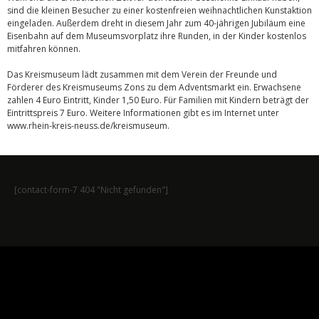
sind die kleinen Besucher zu einer kostenfreien weihnachtlichen Kunstaktion
eingeladen. Außerdem dreht in diesem Jahr zum 40-jährigen Jubiläum eine
Eisenbahn auf dem Museumsvorplatz ihre Runden, in der Kinder kostenlos
mitfahren können.
Das Kreismuseum lädt zusammen mit dem Verein der Freunde und
Förderer des Kreismuseums Zons zu dem Adventsmarkt ein. Erwachsene
zahlen 4 Euro Eintritt, Kinder 1,50 Euro. Für Familien mit Kindern beträgt der
Eintrittspreis 7 Euro. Weitere Informationen gibt es im Internet unter
www.rhein-kreis-neuss.de/kreismuseum.
[contact-form-7 404 "Nicht gefunden"]