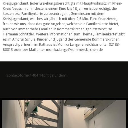
Kreisjugendamt. Jeder Erziehungsberechtigte mit Hauptwohnsitz im Rhein-
Kreis Neuss mit mindestens einem Kind bis 18 Jahren ist berechtigt, die
kostenlose Familienkarte zu beantragen. „Gemeinsam mit dem
Kreisjugendamt, welches wir jährlich mit über 2,5 Mio. Euro finanzieren,
freuen wir uns, dass das gute Angebot, welches die Familienkarte bietet,
auch von immer mehr Familien in Rommerskirchen genutzt wird“, so
Hermann Schnitzler. Weitere Informationen zum Thema „Familienkarte“ gibt
es im Amt für Schule, Kinder und Jugend der Gemeinde Rommerskirchen.
Ansprechpartnerin im Rathaus ist Monika Lange, erreichbar unter 02183-
80013 oder per Mail unter monika.lange@rommerskirchen.de
[contact-form-7 404 "Nicht gefunden"]