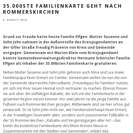
35.000STE FAMILIENKARTE GEHT NACH
ROMMERSKIRCHEN
3. AUGUST 2018
Grund zur Freude hatte heute Familie Effgen. Mutter Susanne und
Sohn John nahmen in der Außenstelle des Kreisjugendamtes an
der Giller Straße freudig Präsente von Kreis und Gemeinde
entgegen. Gemeinsam mit Marion Klein vom Kreisjugendamt
konnte Gemeindeverwaltungsdirektor Hermann Schnitzler Familie
Effgen als Inhaber der 35.000sten Familienkarte gratulieren.
Neben Mutter Susanne und Sohn John gehören auch Alina und Lea sowie
Familienpapa Kevin Ermert zur Familie. Gemeinsam wollen Sie nun die von
der Gemeinde überreichte Fahrradkarte „Freizeittipps für Familien“ nutzen,
um sich mit ihrer neuen Heimat noch vertrauter zu machen. Ebenso freuen
sie sich über die vielfältigen Rabatte, die sich mit der Familienkarte in der
gesamten Region nutzen können. Vor zwei Jahren ist die junge Familie aus
Pulheim nach Rommerskirchen gezogen. Mittlerweile sind sie hier schon gut
verwurzelt. So ist Sohn John nicht nur, wie Familienoberhaupt Kevin Ermert,
in der Freiwilligen Feuerwehr aktiv, sondern auch passionierter Fußballer in
der SG Rommerskirchen. „Rabatte und Vergünstigungen aller Art – das
bietet die kostenlose Familienkarte des Rhein-Kreises Neuss in
Zusammenarbeit mit den Städten und Gemeinden“, erklärt das