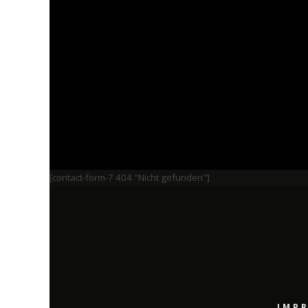
[contact-form-7 404 "Nicht gefunden"]
IMP