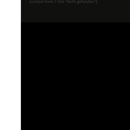
[contact-form-7 404 "Nicht gefunden"]