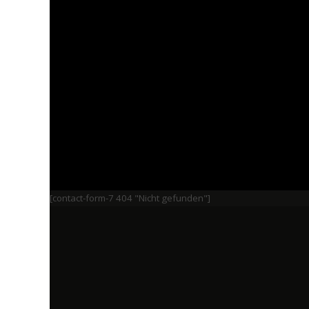
[contact-form-7 404 "Nicht gefunden"]