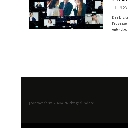
11. NO
Das Digita
Prozesse 
entwicke
..
[contact-form-7 404 "Nicht gefunden"]