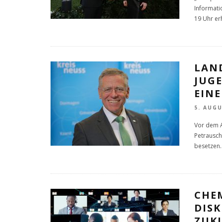
Informati
19 Uhr erh
LAN
JUG
EIN
5. AUGU
Vor dem A
Petrausch
besetzen.
CHE
DISK
ZUK