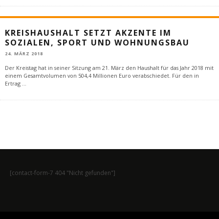
KREISHAUSHALT SETZT AKZENTE IM
SOZIALEN, SPORT UND WOHNUNGSBAU
24. MÄRZ 2018
Der Kreistag hat in seiner Sitzung am 21. März den Haushalt für das Jahr 2018 mit
einem Gesamtvolumen von 504,4 Millionen Euro verabschiedet. Für den in
Ertrag
...
[contact-form-7 404 "Nicht gefunden"]