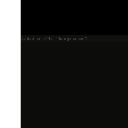
[contact-form-7 404 "Nicht gefunden"]