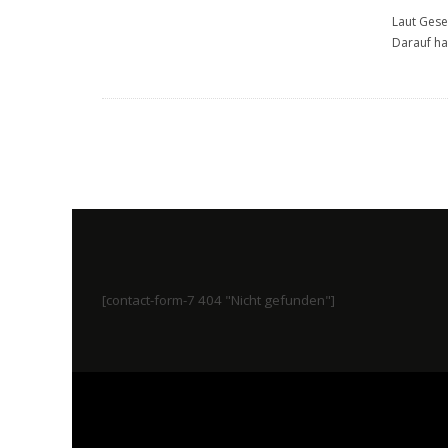
Laut Geset
Darauf ha
[contact-form-7 404 "Nicht gefunden"]