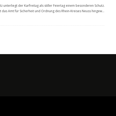
z unterliegt der Karfreitag als stiller Feiertag einem besonderen Schutz.
t das Amt für Sicherheit und Ordnung des Rhein-Kreises Neuss hingew
...