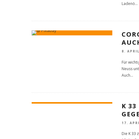
Ladenö
...
CORO
AUC
8. APRI
Für wicht
Neuss unt
Auch
...
K 33
GEG
17. APR
Die K 33 