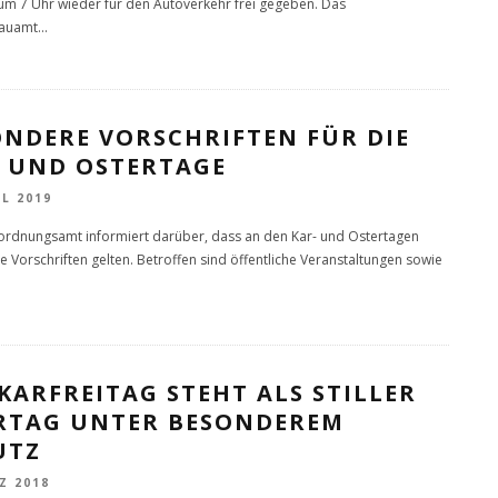
, um 7 Uhr wieder für den Autoverkehr frei gegeben. Das
bauamt
...
ONDERE VORSCHRIFTEN FÜR DIE
- UND OSTERTAGE
IL 2019
ordnungsamt informiert darüber, dass an den Kar- und Ostertagen
 Vorschriften gelten. Betroffen sind öffentliche Veranstaltungen sowie
KARFREITAG STEHT ALS STILLER
ERTAG UNTER BESONDEREM
UTZ
Z 2018