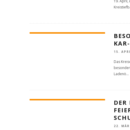
19. April
Kreistief
BES
KAR
15. APR
Das Kreis
besondere
Ladenö
...
DER 
FEI
SCH
22. MÄR