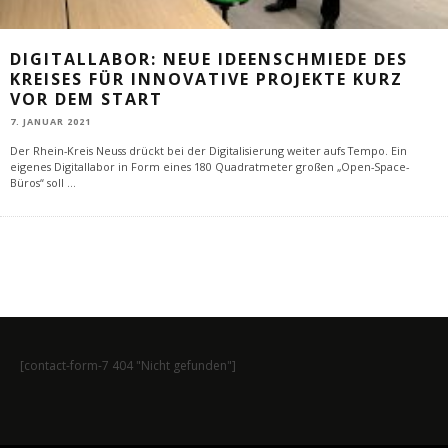
DIGITALLABOR: NEUE IDEENSCHMIEDE DES
KREISES FÜR INNOVATIVE PROJEKTE KURZ
VOR DEM START
7. JANUAR 2021
Der Rhein-Kreis Neuss drückt bei der Digitalisierung weiter aufs Tempo. Ein
eigenes Digitallabor in Form eines 180 Quadratmeter großen „Open-Space-
Büros“ soll
...
[contact-form-7 404 "Nicht gefunden"]