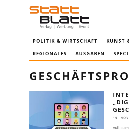
POLITIK & WIRTSCHAFT
KUNST 
REGIONALES
AUSGABEN
SPEC
GESCHÄFTSPRO
INT
„DI
GES
19. NO
Aufbauend