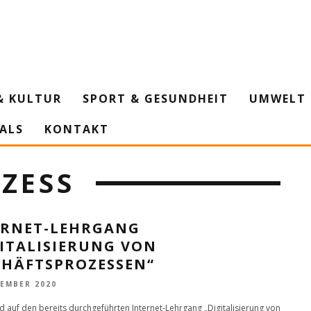
& KULTUR
SPORT & GESUNDHEIT
UMWELT 
IALS
KONTAKT
ZESS
ERNET-LEHRGANG
GITALISIERUNG VON
CHÄFTSPROZESSEN“
VEMBER 2020
 auf den bereits durchgeführten Internet-Lehrgang „Digitalisierung von