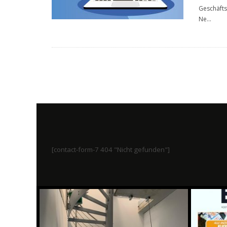
Geschäfts
Ne
...
[contact-form-7 404 "Nicht gefunden"]