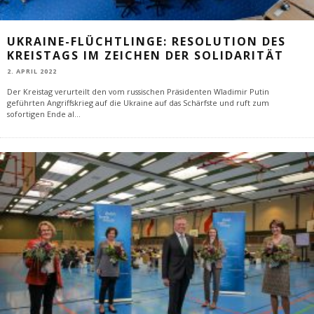
UKRAINE-FLÜCHTLINGE: RESOLUTION DES
KREISTAGS IM ZEICHEN DER SOLIDARITÄT
2. APRIL 2022
Der Kreistag verurteilt den vom russischen Präsidenten Wladimir Putin
geführten Angriffskrieg auf die Ukraine auf das Schärfste und ruft zum
sofortigen Ende al
...