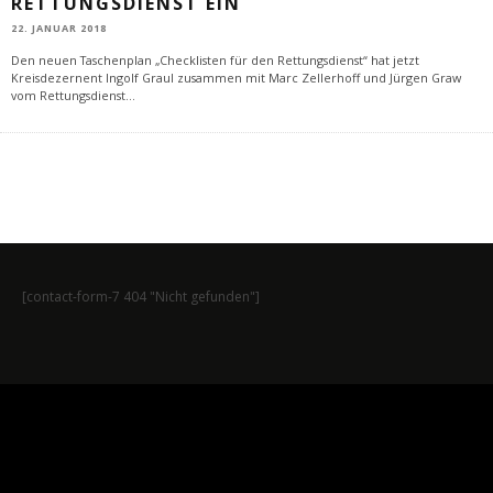
RETTUNGSDIENST EIN
22. JANUAR 2018
Den neuen Taschenplan „Checklisten für den Rettungsdienst“ hat jetzt
Kreisdezernent Ingolf Graul zusammen mit Marc Zellerhoff und Jürgen Graw
vom Rettungsdienst
...
[contact-form-7 404 "Nicht gefunden"]