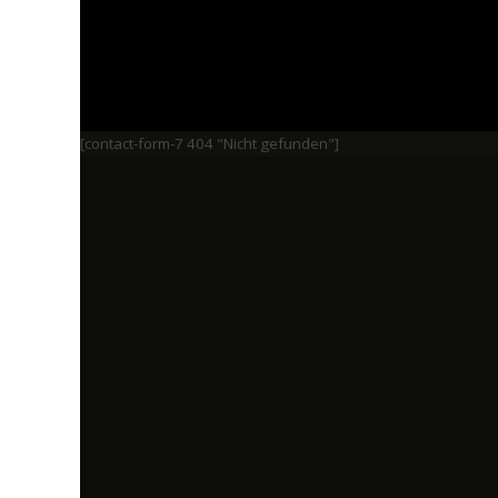
[contact-form-7 404 "Nicht gefunden"]