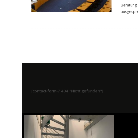
Beratung 
ausgespr
[contact-form-7 404 "Nicht gefunden"]