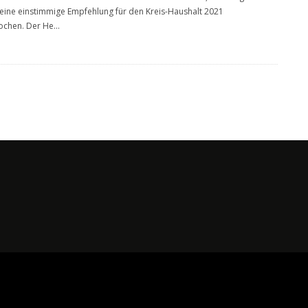
eine einstimmige Empfehlung für den Kreis-Haushalt 2021
ochen. Der He
...