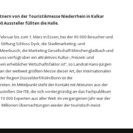
rtnern von der Touristikmesse Niederrhein in Kalkar
Aussteller füllten die Halle.
Februar bis zum 1. März in Essen, bei der 95 000 Besucher und
 Stiftung Schloss Dyck, die Stadtmarketing- und
t Meerbusch, die Marketing Gesellschaft Mönchengladbach und
s verfügt über ein attraktives Kultur-, Freizeit- und
n erheblicher Wirtschaftsfaktor ist“, so Landrat Hans-Jürgen
an der weltweit größten Messe dieser Art, der Internationalen
der Region Düsseldorf/Köln/Bonn ist die
eten. Im Mittelpunkt steht der Kontakt mit Akteuren aus der
ustoßen. Die ITB, die sich vordergründig an das Fachpublikum
110 000 Experten aus aller Welt. Im vergangenen Jahr war der
Millionen Übernachtungen wieder der touristisch meist