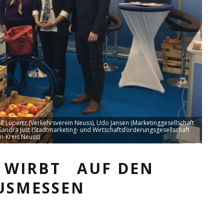
Rolf Lüpertz (Verkehrsverein Neuss), Udo Jansen (Marketinggesellschaft
andra Just (Stadtmarketing- und Wirtschaftsförderungsgesellschaft
n-Kreis Neuss)
S WIRBT AUF DEN
SMESSEN