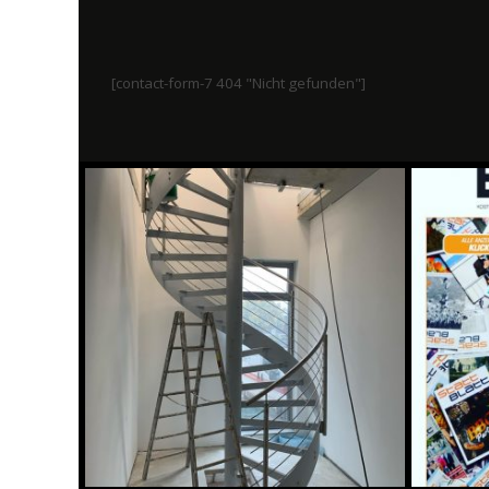
[contact-form-7 404 "Nicht gefunden"]