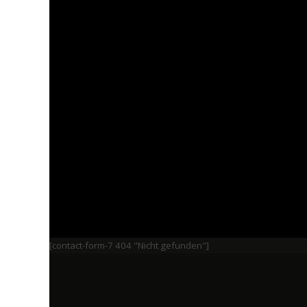
[contact-form-7 404 "Nicht gefunden"]