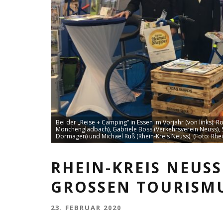
Bei der „Reise + Camping“ in Essen im Vorjahr (von links): 
Mönchengladbach), Gabriele Boss (Verkehrsverein Neuss), S
Dormagen) und Michael Ruß (Rhein-Kreis Neuss). (Foto: Rhei
RHEIN-KREIS NEUS
GROSSEN TOURISMU
23. FEBRUAR 2020